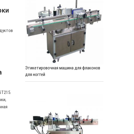
рки
одуктов
Этикетировочная машина для флаконов
а
для ногтей
ST215.
чки,
чная