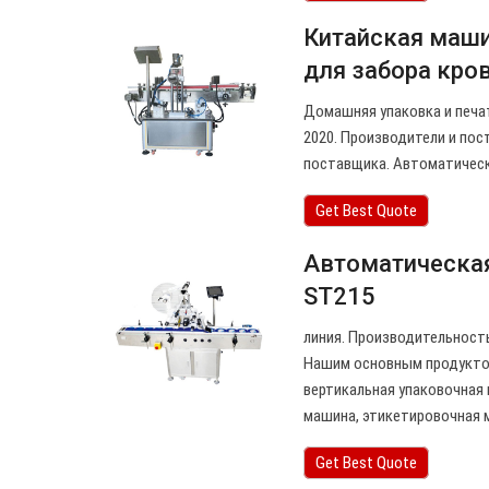
Китайская маши
для забора кро
Домашняя упаковка и печа
2020. Производители и по
поставщика. Автоматическ
Get Best Quote
Автоматическая
ST215
линия. Производительность
Нашим основным продуктом
вертикальная упаковочная
машина, этикетировочная 
Get Best Quote