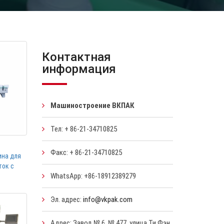
Контактная
информация
Машиностроение ВКПАК
Тел: + 86-21-34710825
Факс: + 86-21-34710825
ина для
ток с
WhatsApp: +86-18912389279
Эл. адрес:
info@vkpak.com
Адрес: Завод № 6, № 477, улица Ти Фэн,