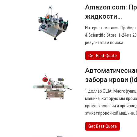
Amazon.com: Пр
жидкости…
Интернет-магазин Пробирки
& Scientific Store. 1-24 и
результатам поиска.
Get Best Quote
Автоматическая
забора крови (i
1 доллар США. Многофункц
машина, которую мы произ
проектировании и произво
этикетировочной машине. 
Get Best Quote