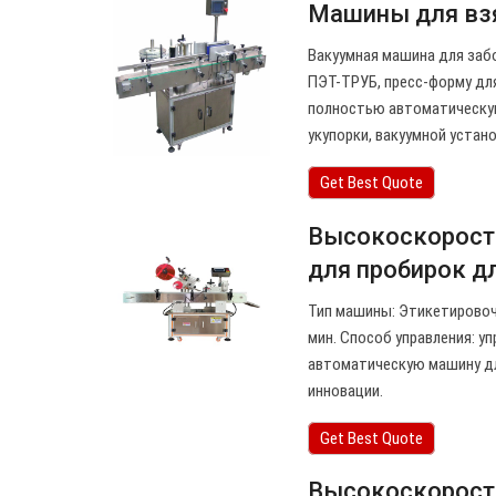
Машины для взят
Вакуумная машина для заб
ПЭТ-ТРУБ, пресс-форму дл
полностью автоматическую
укупорки, вакуумной устан
Get Best Quote
Высокоскорост
для пробирок д
Тип машины: Этикетировочн
мин. Способ управления: у
автоматическую машину дл
инновации.
Get Best Quote
Высокоскоростн