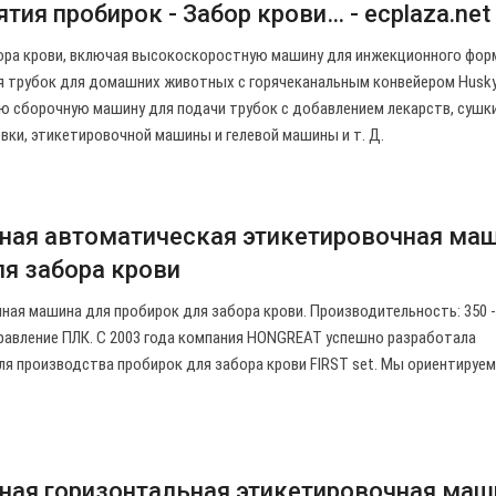
ия пробирок - Забор крови… - ecplaza.net
ора крови, включая высокоскоростную машину для инжекционного фор
я трубок для домашних животных с горячеканальным конвейером Husky
 сборочную машину для подачи трубок с добавлением лекарств, сушки
овки, этикетировочной машины и гелевой машины и т. Д.
ная автоматическая этикетировочная ма
ля забора крови
ая машина для пробирок для забора крови. Производительность: 350 - 
правление ПЛК. С 2003 года компания HONGREAT успешно разработала
я производства пробирок для забора крови FIRST set. Мы ориентируем
ая горизонтальная этикетировочная маш