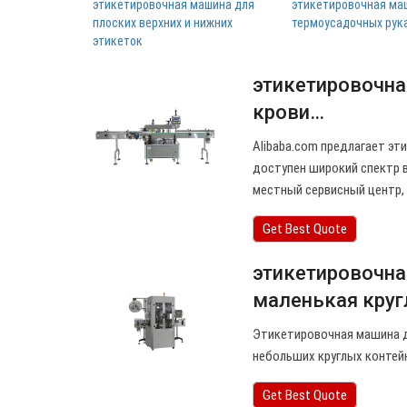
этикетировочная машина для
этикетировочная ма
плоских верхних и нижних
термоусадочных рук
этикеток
этикетировочна
крови…
Alibaba.com предлагает эт
доступен широкий спектр 
местный сервисный центр,
Get Best Quote
этикетировочна
маленькая круг
Этикетировочная машина д
небольших круглых контейн
Get Best Quote