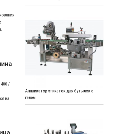
мования
,
,
шина
400 /
Аппликатор этикеток для бутылок с
гелем
ся на
ина