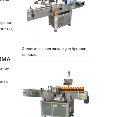
одства,
тикетка,
Этикетировочная машина для бутылок-
капельниц
ERMA
этому
лках,