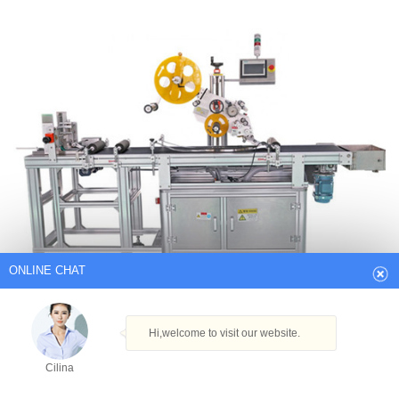
ONLINE CHAT
Hi,welcome to visit our website.
Cilina
How can I help you today?
Cilina
Саморедактирующаяся этикетка для